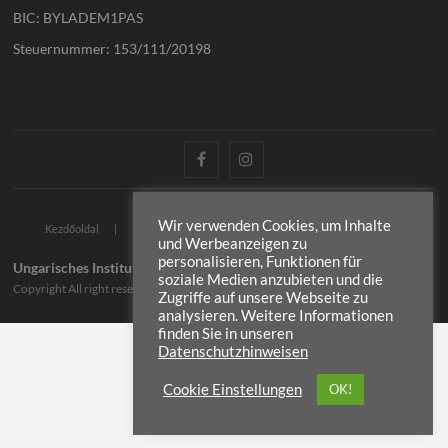
BIC: BYLADEM1PAS
Steuernummer: 153/111/20198
Wir verwenden Cookies, um Inhalte
Impresszum
Kezdőoldal
Adatvédelmi irányelvek
Kontakt
und Werbeanzeigen zu
personalisieren, Funktionen für
Ungarisches Institut Passau
| Designed by:
Theme Freesia
|
WordPress
| ©
soziale Medien anzubieten und die
Copyright All right reserved
Zugriffe auf unsere Webseite zu
analysieren. Weitere Informationen
finden Sie in unseren
Datenschutzhinweisen
Cookie Einstellungen
OK!