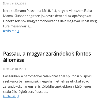
Januar 15, 2021
Kerekítő manó Passauba költözött, hogy a Mákszem Baba-
Mama Klubban segítsen jókedvre deríteni az apróságokat.
Hozott sok-sok magyar mondókát és dalt magával. Most még
türelmesen várja,…
tovább >>>
Passau, a magyar zarándokok fontos
állomása
Januar 10, 2021
Passauban, a három folyó találkozásánál épült ősi püspöki
székvárosban nemcsak megpihenhetnek az útjukat rovó
zarándokok, hanem fel is töltődhetnek ebben a különleges
szakrális légkörben. Passau…
tovább >>>