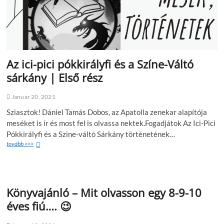
Az ici-pici pókkirályfi és a Színe-Váltó
sárkány | Első rész
Januar 20, 2021
Sziasztok! Dániel Tamás Dobos, az Apatolla zenekar alapítója
meséket is ír és most fel is olvassa nektek.Fogadjátok Az Ici-Pici
Pókkirályfi és a Szine-váltó Sárkány történetének…
tovább >>>
Könyvajánló – Mit olvasson egy 8-9-10
éves fiú…. 😉