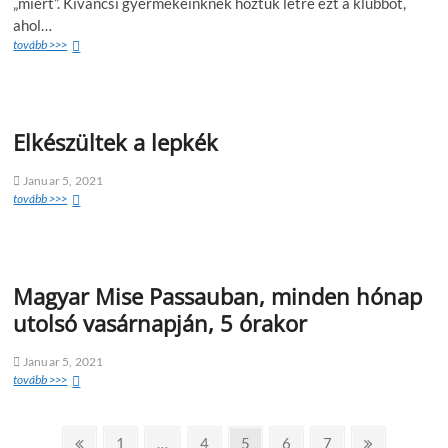
„miért”. Kiváncsi gyermekeinknek hoztuk létre ezt a klubbot,
ahol…
tovább >>>
Elkészültek a lepkék
Januar 5, 2021
tovább >>>
Magyar Mise Passauban, minden hónap
utolsó vasárnapján, 5 órakor
Januar 5, 2021
tovább >>>
1
…
4
5
6
7