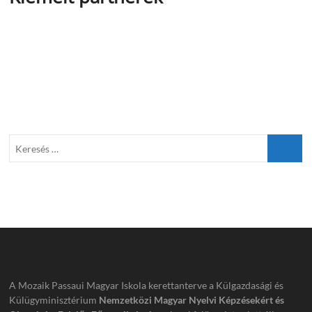
A Mozaik Passaui Magyar Iskola kerettanterve a Külgazdasági és
Külügyminisztérium
Nemzetközi Magyar Nyelvi Képzésekért és