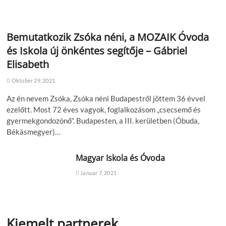
Bemutatkozik Zsóka néni, a MOZAIK Óvoda
és Iskola új önkéntes segítője – Gábriel
Elisabeth
Oktober 29, 2021
Az én nevem Zsóka, Zsóka néni Budapestről jöttem 36 évvel
ezelőtt. Most 72 éves vagyok, foglalkozásom „csecsemő és
gyermekgondozónő“. Budapesten, a III. kerületben (Óbuda,
Békásmegyer)…
Magyar Iskola és Óvoda
Januar 7, 2021
Kiemelt partnerek