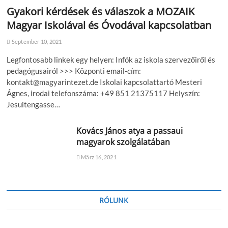
Gyakori kérdések és válaszok a MOZAIK
Magyar Iskolával és Óvodával kapcsolatban
September 10, 2021
Legfontosabb linkek egy helyen: Infók az iskola szervezőiről és
pedagógusairól >>> Központi email-cím:
kontakt@magyarintezet.de Iskolai kapcsolattartó Mesteri
Ágnes, irodai telefonszáma: +49 851 21375117 Helyszín:
Jesuitengasse…
Kovács János atya a passaui
magyarok szolgálatában
März 16, 2021
RÓLUNK