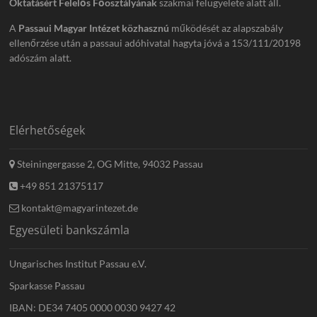
Oktatásért Felelős Főosztályának
szakmai felügyelete alatt áll.
A
Passaui Magyar Intézet közhasznú
működését az alapszabály
ellenőrzése után a passaui adóhivatal hagyta jóvá a 153/111/20198
adószám alatt.
Elérhetőségek
Steiningergasse 2, OG Mitte, 94032 Passau
+49 851 21375117
kontakt@magyarintezet.de
Egyesületi bankszámla
Ungarisches Institut Passau e.V.
Sparkasse Passau
IBAN: DE34 7405 0000 0030 9427 42