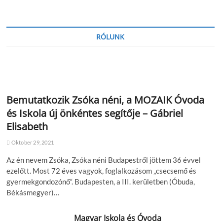
RÓLUNK
Bemutatkozik Zsóka néni, a MOZAIK Óvoda
és Iskola új önkéntes segítője – Gábriel
Elisabeth
Oktober 29, 2021
Az én nevem Zsóka, Zsóka néni Budapestről jöttem 36 évvel
ezelőtt. Most 72 éves vagyok, foglalkozásom „csecsemő és
gyermekgondozónő“. Budapesten, a III. kerületben (Óbuda,
Békásmegyer)…
Magyar Iskola és Óvoda