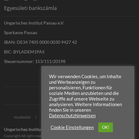
Egyesületi bankszámla
Ungarisches Institut Passau e.V.
Sparkasse Passau
IBAN: DE34 7405 0000 0030 9427 42
BIC: BYLADEM1PAS
Steuernummer: 153/111/20198
Wir verwenden Cookies, um Inhalte
und Werbeanzeigen zu
personalisieren, Funktionen für
soziale Medien anzubieten und die
Zugriffe auf unsere Webseite zu
analysieren. Weitere Informationen
finden Sie in unseren
Datenschutzhinweisen
Impresszum
Kezdőoldal
Adatvédelmi irányelvek
Kontakt
Cookie Einstellungen
OK!
Ungarisches Institut Passau
| Designed by:
Theme Freesia
|
WordPress
| ©
Copyright All right reserved