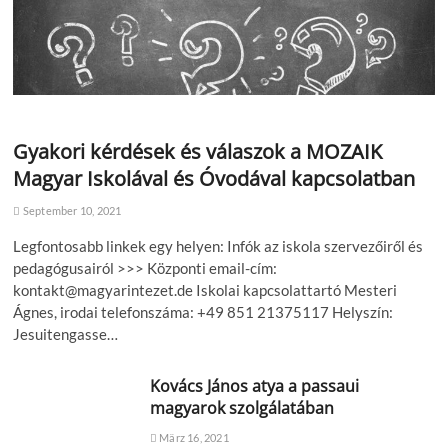
Gyakori kérdések és válaszok a MOZAIK
Magyar Iskolával és Óvodával kapcsolatban
September 10, 2021
Legfontosabb linkek egy helyen: Infók az iskola szervezőiről és
pedagógusairól >>> Központi email-cím:
kontakt@magyarintezet.de Iskolai kapcsolattartó Mesteri
Ágnes, irodai telefonszáma: +49 851 21375117 Helyszín:
Jesuitengasse…
Kovács János atya a passaui
magyarok szolgálatában
März 16, 2021