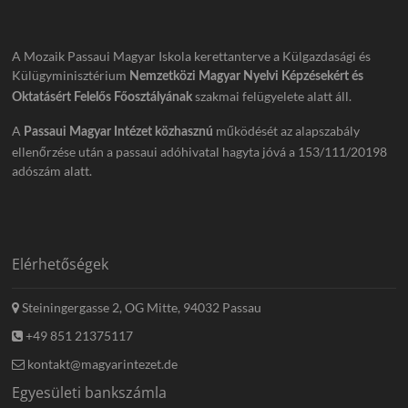
A Mozaik Passaui Magyar Iskola kerettanterve a Külgazdasági és
Külügyminisztérium
Nemzetközi Magyar Nyelvi Képzésekért és
szakmai felügyelete alatt áll.
Oktatásért Felelős Főosztályának
A
működését az alapszabály
Passaui Magyar Intézet közhasznú
ellenőrzése után a passaui adóhivatal hagyta jóvá a 153/111/20198
adószám alatt.
Elérhetőségek
Steiningergasse 2, OG Mitte, 94032 Passau
+49 851 21375117
kontakt@magyarintezet.de
Egyesületi bankszámla