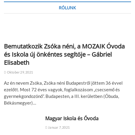
RÓLUNK
Bemutatkozik Zsóka néni, a MOZAIK Óvoda
és Iskola új önkéntes segítője – Gábriel
Elisabeth
Oktober 29, 2021
Az én nevem Zsóka, Zsóka néni Budapestről jöttem 36 évvel
ezelőtt. Most 72 éves vagyok, foglalkozásom „csecsemő és
gyermekgondozónő“. Budapesten, a III. kerületben (Óbuda,
Békásmegyer)…
Magyar Iskola és Óvoda
Januar 7, 2021