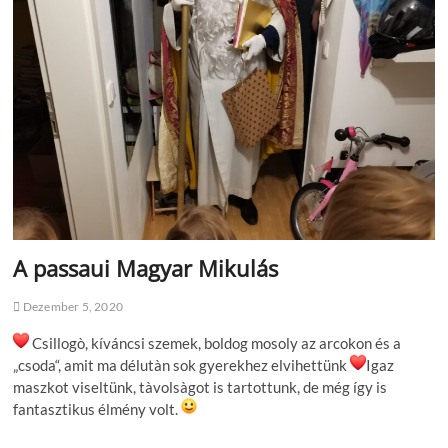
A passaui Magyar Mikulás
Dezember 5, 2020
Csillogò, kíváncsi szemek, boldog mosoly az arcokon és a
„csoda“, amit ma délutàn sok gyerekhez elvihettünk
Igaz
maszkot viseltünk, tàvolsàgot is tartottunk, de még így is
fantasztikus élmény volt.