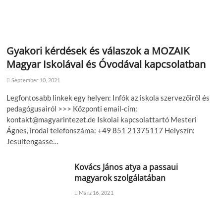
Gyakori kérdések és válaszok a MOZAIK
Magyar Iskolával és Óvodával kapcsolatban
September 10, 2021
Legfontosabb linkek egy helyen: Infók az iskola szervezőiről és
pedagógusairól >>> Központi email-cím:
kontakt@magyarintezet.de Iskolai kapcsolattartó Mesteri
Ágnes, irodai telefonszáma: +49 851 21375117 Helyszín:
Jesuitengasse…
Kovács János atya a passaui
magyarok szolgálatában
März 16, 2021