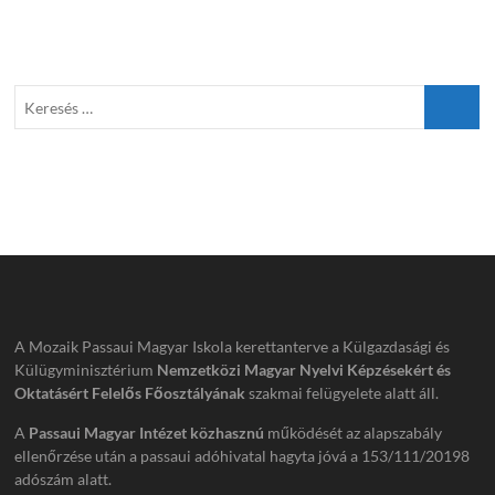
A Mozaik Passaui Magyar Iskola kerettanterve a Külgazdasági és
Külügyminisztérium
Nemzetközi Magyar Nyelvi Képzésekért és
Oktatásért Felelős Főosztályának
szakmai felügyelete alatt áll.
A
Passaui Magyar Intézet közhasznú
működését az alapszabály
ellenőrzése után a passaui adóhivatal hagyta jóvá a 153/111/20198
adószám alatt.