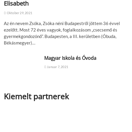
Elisabeth
Oktober 29, 2021
Az én nevem Zsóka, Zsóka néni Budapestről jöttem 36 évvel
ezelőtt. Most 72 éves vagyok, foglalkozásom „csecsemő és
gyermekgondozónő“. Budapesten, a III. kerületben (Óbuda,
Békásmegyer)…
Magyar Iskola és Óvoda
Januar 7, 2021
Kiemelt partnerek