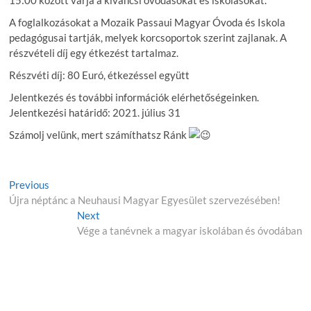
15:00 között várja a kíváncsi óvodásokat és iskolásokat.
A foglalkozásokat a Mozaik Passaui Magyar Óvoda és Iskola
pedagógusai tartják, melyek korcsoportok szerint zajlanak. A
részvételi díj egy étkezést tartalmaz.
Részvéti díj: 80 Euró, étkezéssel együtt
Jelentkezés és további információk elérhetőségeinken.
Jelentkezési határidő: 2021. július 31
Számolj velünk, mert számíthatsz Ránk
Previous
Újra néptánc a Neuhausi Magyar Egyesület szervezésében!
Next
Vége a tanévnek a magyar iskolában és óvodában