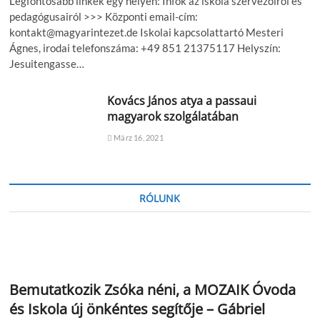
Legfontosabb linkek egy helyen: Infók az iskola szervezőiről és
pedagógusairól >>> Központi email-cím:
kontakt@magyarintezet.de Iskolai kapcsolattartó Mesteri
Ágnes, irodai telefonszáma: +49 851 21375117 Helyszín:
Jesuitengasse…
Kovács János atya a passaui
magyarok szolgálatában
März 16, 2021
RÓLUNK
Bemutatkozik Zsóka néni, a MOZAIK Óvoda
és Iskola új önkéntes segítője – Gábriel