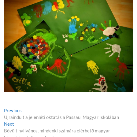
Previous
Újraindult a jelenléti oktatás a Passaui Magyar Iskolában
Next
Bővült nyilvános, mindenki számára elérhető magyar