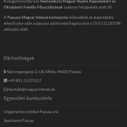
Külügyminisztérium
Nemzetközi Magyar Nyelvi Képzésekért és
Oktatásért Felelős Főosztályának
szakmai felügyelete alatt áll.
A
Passaui Magyar Intézet közhasznú
működését az alapszabály
ellenőrzése után a passaui adóhivatal hagyta jóvá a 153/111/20198
adószám alatt.
Elérhetőségek
Steiningergasse 2, OG Mitte, 94032 Passau
+49 851 21375117
kontakt@magyarintezet.de
Egyesületi bankszámla
Ungarisches Institut Passau e.V.
Sparkasse Passau