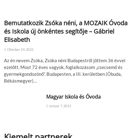
Bemutatkozik Zsóka néni, a MOZAIK Óvoda
és Iskola új önkéntes segítője – Gábriel
Elisabeth
Oktober 29, 2021
Az én nevem Zsóka, Zsóka néni Budapestről jöttem 36 évvel
ezelőtt. Most 72 éves vagyok, foglalkozásom „csecsemő és
gyermekgondozónő“. Budapesten, a III. kerületben (Óbuda,
Békásmegyer)…
Magyar Iskola és Óvoda
Januar 7, 2021
Kiemelt partnerek