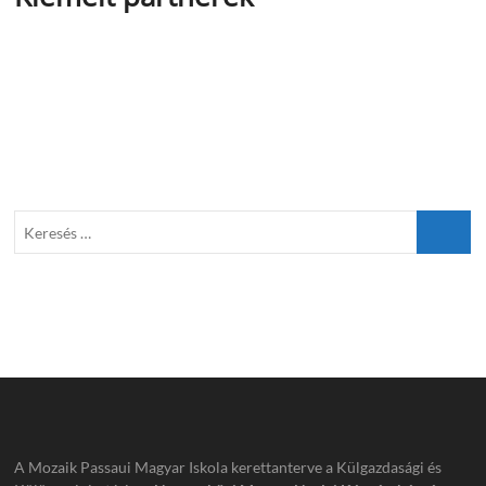
A Mozaik Passaui Magyar Iskola kerettanterve a Külgazdasági és