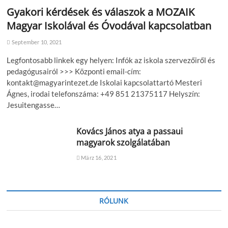
Gyakori kérdések és válaszok a MOZAIK
Magyar Iskolával és Óvodával kapcsolatban
September 10, 2021
Legfontosabb linkek egy helyen: Infók az iskola szervezőiről és
pedagógusairól >>> Központi email-cím:
kontakt@magyarintezet.de Iskolai kapcsolattartó Mesteri
Ágnes, irodai telefonszáma: +49 851 21375117 Helyszín:
Jesuitengasse…
Kovács János atya a passaui
magyarok szolgálatában
März 16, 2021
RÓLUNK