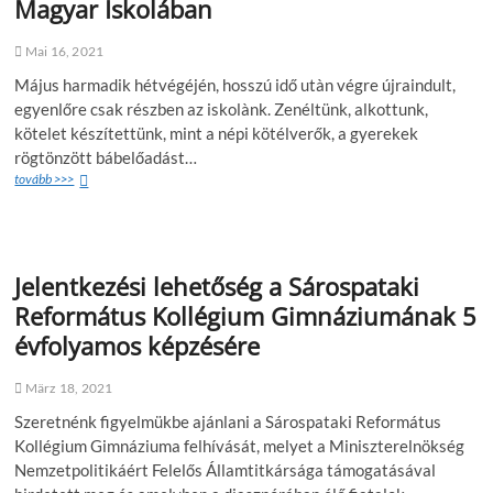
Magyar Iskolában
Mai 16, 2021
Május harmadik hétvégéjén, hosszú idő utàn végre újraindult,
egyenlőre csak részben az iskolànk. Zenéltünk, alkottunk,
kötelet készítettünk, mint a népi kötélverők, a gyerekek
rögtönzött bábelőadást…
tovább >>>
Jelentkezési lehetőség a Sárospataki
Református Kollégium Gimnáziumának 5
évfolyamos képzésére
März 18, 2021
Szeretnénk figyelmükbe ajánlani a Sárospataki Református
Kollégium Gimnáziuma felhívását, melyet a Miniszterelnökség
Nemzetpolitikáért Felelős Államtitkársága támogatásával