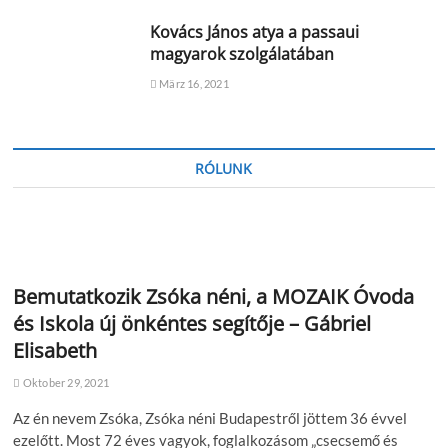
Kovács János atya a passaui
magyarok szolgálatában
März 16, 2021
RÓLUNK
Bemutatkozik Zsóka néni, a MOZAIK Óvoda
és Iskola új önkéntes segítője – Gábriel
Elisabeth
Oktober 29, 2021
Az én nevem Zsóka, Zsóka néni Budapestről jöttem 36 évvel
ezelőtt. Most 72 éves vagyok, foglalkozásom „csecsemő és