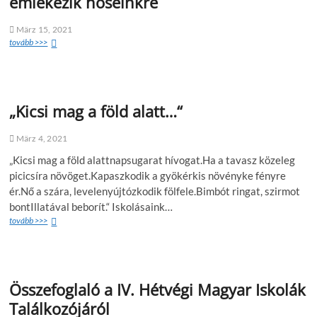
emlékezik hőseinkre
März 15, 2021
tovább >>>
„Kicsi mag a föld alatt…“
März 4, 2021
„Kicsi mag a föld alattnapsugarat hívogat.Ha a tavasz közeleg
picicsíra növöget.Kapaszkodik a gyökérkis növényke fényre
ér.Nő a szára, levelenyújtózkodik fölfele.Bimbót ringat, szirmot
bontIllatával beborít.“ Iskolásaink…
tovább >>>
Összefoglaló a IV. Hétvégi Magyar Iskolák
Találkozójáról