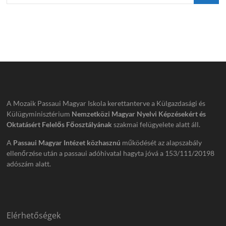
A Mozaik Passaui Magyar Iskola kerettanterve a Külgazdasági és
Külügyminisztérium
Nemzetközi Magyar Nyelvi Képzésekért és
Oktatásért Felelős Főosztályának
szakmai felügyelete alatt áll.
A
Passaui Magyar Intézet közhasznú
működését az alapszabály
ellenőrzése után a passaui adóhivatal hagyta jóvá a 153/111/20198
adószám alatt.
Elérhetőségek