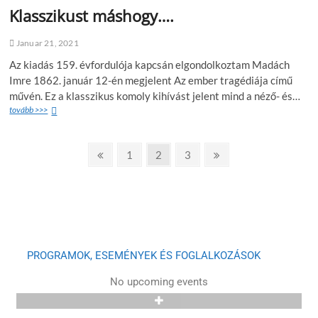
Klasszikust máshogy….
Januar 21, 2021
Az kiadás 159. évfordulója kapcsán elgondolkoztam Madách
Imre 1862. január 12-én megjelent Az ember tragédiája című
művén. Ez a klasszikus komoly kihívást jelent mind a néző- és…
tovább >>>
1
2
3
PROGRAMOK, ESEMÉNYEK ÉS FOGLALKOZÁSOK
No upcoming events