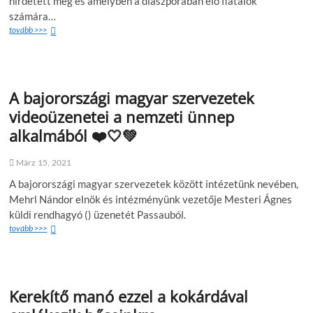
hirdetett meg és amelyben a diaszpórában élő fiatalok
számára…
tovább >>>
A bajorországi magyar szervezetek
videoüzenetei a nemzeti ünnep
alkalmából ❤️🤍💚
März 15, 2021
A bajorországi magyar szervezetek között intézetünk nevében,
Mehrl Nándor elnök és intézményünk vezetője Mesteri Ágnes
küldi rendhagyó () üzenetét Passauból.
tovább >>>
Kerekítő manó ezzel a kokárdával