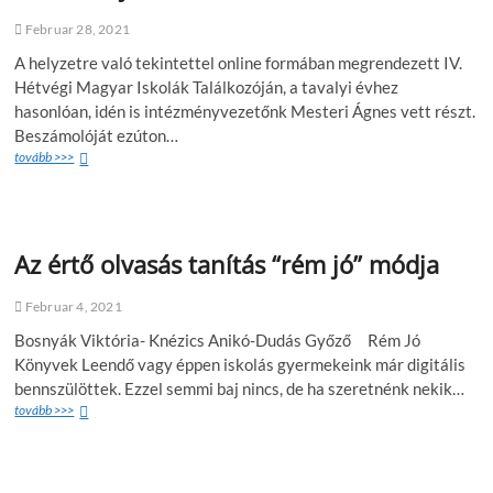
Februar 28, 2021
A helyzetre való tekintettel online formában megrendezett IV.
Hétvégi Magyar Iskolák Találkozóján, a tavalyi évhez
hasonlóan, idén is intézményvezetőnk Mesteri Ágnes vett részt.
Beszámolóját ezúton…
tovább >>>
Az értő olvasás tanítás “rém jó” módja
Februar 4, 2021
Bosnyák Viktória- Knézics Anikó-Dudás Győző Rém Jó
Könyvek Leendő vagy éppen iskolás gyermekeink már digitális
bennszülöttek. Ezzel semmi baj nincs, de ha szeretnénk nekik…
tovább >>>