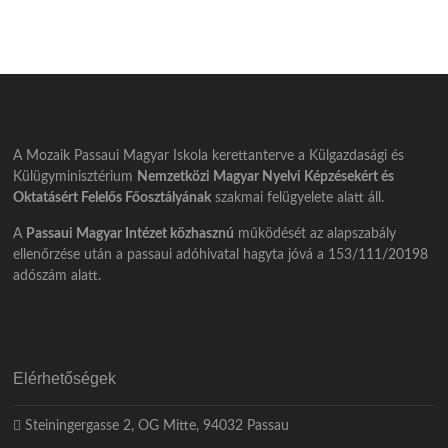
A Mozaik Passaui Magyar Iskola kerettanterve a Külgazdasági és
Külügyminisztérium
Nemzetközi Magyar Nyelvi Képzésekért és
Oktatásért Felelős Főosztályának
szakmai felügyelete alatt áll.
A
Passaui Magyar Intézet közhasznú
működését az alapszabály
ellenőrzése után a passaui adóhivatal hagyta jóvá a 153/111/20198
adószám alatt.
Elérhetőségek
Steiningergasse 2, OG Mitte, 94032 Passau