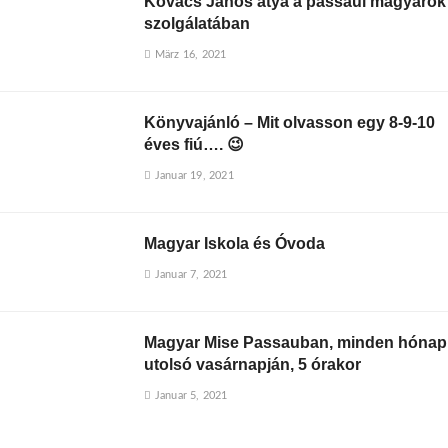
Kovács János atya a passaui magyarok
szolgálatában
März 16, 2021
Könyvajánló – Mit olvasson egy 8-9-10
éves fiú…. 😉
Januar 19, 2021
Magyar Iskola és Óvoda
Januar 7, 2021
Magyar Mise Passauban, minden hónap
utolsó vasárnapján, 5 órakor
Januar 5, 2021