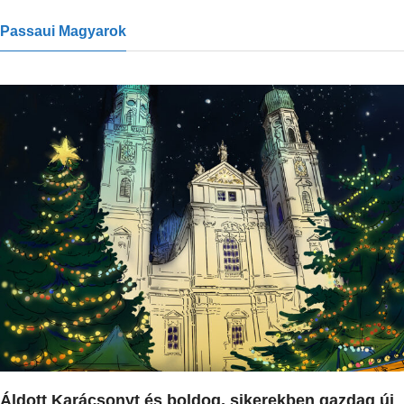
Passaui Magyarok
Áldott Karácsonyt és boldog, sikerekben gazdag új