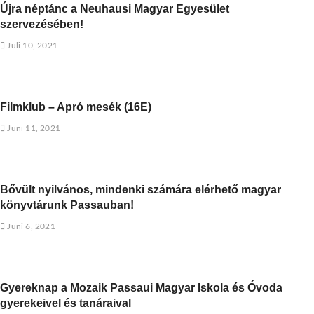
Újra néptánc a Neuhausi Magyar Egyesület
szervezésében!
Juli 10, 2021
Filmklub – Apró mesék (16E)
Juni 11, 2021
Bővült nyilvános, mindenki számára elérhető magyar
könyvtárunk Passauban!
Juni 6, 2021
Gyereknap a Mozaik Passaui Magyar Iskola és Óvoda
gyerekeivel és tanáraival