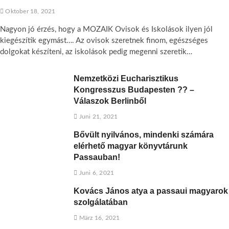
Oktober 18, 2021
Nagyon jó érzés, hogy a MOZAIK Ovisok és Iskolások ilyen jól
kiegészítik egymást…. Az ovisok szeretnek finom, egészséges
dolgokat készíteni, az iskolások pedig megenni szeretik…
Nemzetközi Eucharisztikus
Kongresszus Budapesten ?? –
Válaszok Berlinből
Juni 21, 2021
Bővült nyilvános, mindenki számára
elérhető magyar könyvtárunk
Passauban!
Juni 6, 2021
Kovács János atya a passaui magyarok
szolgálatában
März 16, 2021