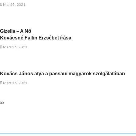
Mai 29, 2021
Gizella – A Nő
Kovácsné Faltin Erzsébet írása
März 25, 2021
Kovács János atya a passaui magyarok szolgálatában
März 16, 2021
xx