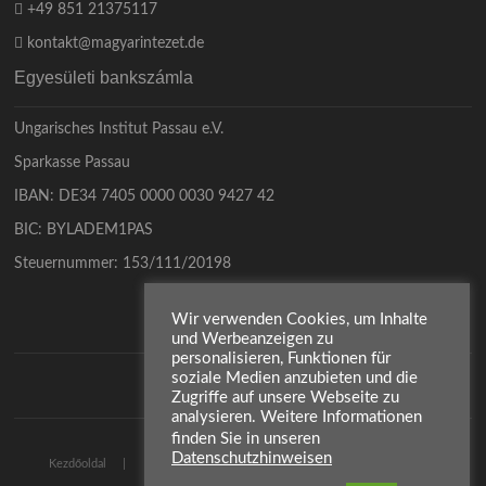
+49 851 21375117
kontakt@magyarintezet.de
Egyesületi bankszámla
Ungarisches Institut Passau e.V.
Sparkasse Passau
IBAN: DE34 7405 0000 0030 9427 42
BIC: BYLADEM1PAS
Steuernummer: 153/111/20198
Wir verwenden Cookies, um Inhalte
und Werbeanzeigen zu
personalisieren, Funktionen für
soziale Medien anzubieten und die
Zugriffe auf unsere Webseite zu
analysieren. Weitere Informationen
finden Sie in unseren
Datenschutzhinweisen
Impresszum
Kezdőoldal
Adatvédelmi irányelvek
Kontakt