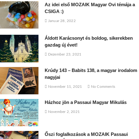
Az idei első MOZAIK Magyar Ovi témája a
CSIGA :)
Januar 28, 2022
Áldott Karácsonyt és boldog, sikerekben
gazdag új évet!
Dezember 23, 2021
Krúdy 143 – Babits 138, a magyar irodalom
nagyjai
November 11, 2021
No Comments
Házhoz jön a Passaui Magyar Mikulás
November 2, 2021
Őszi foglalkozások a MOZAIK Passaui