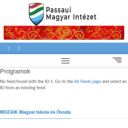
Ungar
Institut
Passa
M
e
Programok
n
u
No feed found with the ID 1. Go to the
All Feeds page
and select an
B
ID from an existing feed.
u
t
t
o
MOZAIK Magyar Iskola és Óvoda
n