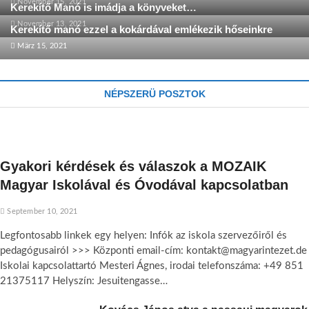
November 15, 2021
Kerekítő Manó is imádja a könyveket…
November 13, 2021
Kerekítő manó ezzel a kokárdával emlékezik hőseinkre
März 15, 2021
NÉPSZERÜ POSZTOK
Gyakori kérdések és válaszok a MOZAIK
Magyar Iskolával és Óvodával kapcsolatban
September 10, 2021
Legfontosabb linkek egy helyen: Infók az iskola szervezőiről és
pedagógusairól >>> Központi email-cím: kontakt@magyarintezet.de
Iskolai kapcsolattartó Mesteri Ágnes, irodai telefonszáma: +49 851
21375117 Helyszín: Jesuitengasse…